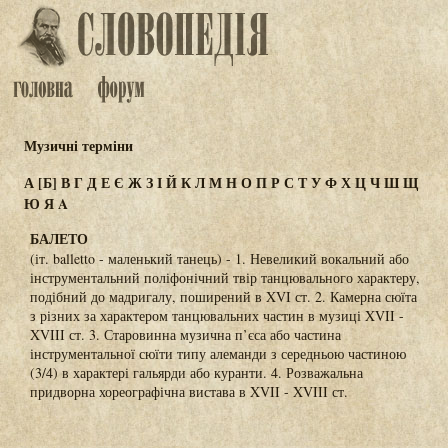
Музичні терміни
А
[Б]
В
Г
Д
Е
Є
Ж
З
І
Й
К
Л
М
Н
О
П
Р
С
Т
У
Ф
Х
Ц
Ч
Ш
Щ
Ю
Я
A
БАЛЕТО
(іт. balletto - маленький танець) - 1. Невеликий вокальний або
інструментальний поліфонічний твір танцювального характеру,
подібний до мадригалу, поширений в XVI ст. 2. Камерна сюїта
з різних за характером танцювальних частин в музиці XVII -
XVIII ст. 3. Старовинна музична п’єса або частина
інструментальної сюїти типу алеманди з середньою частиною
(3/4) в характері гальярди або куранти. 4. Розважальна
придворна хореографічна вистава в XVII - XVIII ст.