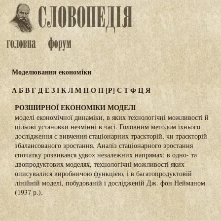
Моделювання економіки
А
Б
В
Г
Д
Е
З
І
К
Л
М
Н
О
П
[Р]
С
Т
Ф
Ц
Я
РОЗШИРНОЇ ЕКОНОМІКИ МОДЕЛІ
моделі економічної динаміки, в яких технологічні можливості й
цільові установки незмінні в часі. Головним методом їхнього
дослідження є вивчення стаціонарних траєкторій, чи траєкторій
збалансованого зростання. Аналіз стаціонарного зростання
спочатку розвивався удвох незалежних напрямах: в одно- та
двопродуктових моделях, технологічні можливості яких
описувалися виробничою функцією, і в багатопродуктовій
лінійній моделі, побудованій і дослідженій Дж. фон Нейманом
(1937 р.).