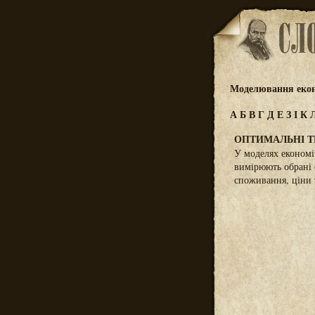
Моделювання еко
А
Б
В
Г
Д
Е
З
І
К
ОПТИМАЛЬНІ Т
У моделях економі
вимірюють обрані 
споживання, ціни 