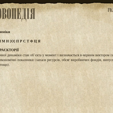
номіки
Л
М
Н
[О]
П
Р
С
Т
Ф
Ц
Я
РАЄКТОРІЇ
чної динаміки стан об’єкта у момент t визначається n-мірним вектором 
економічні показники (запаси ресурсів, обсяг виробничих фондів, випуск
тощо).