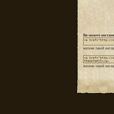
Ви можете постави
матиме такий вигл
матиме такий вигл