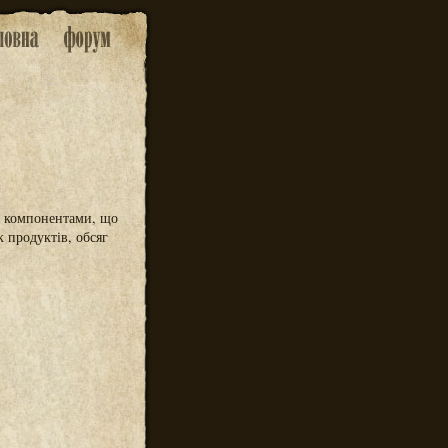
із компонентами, що
 продуктів, обсяг