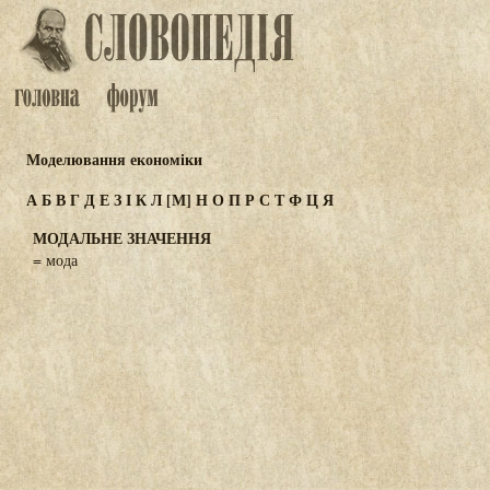
Моделювання економіки
А
Б
В
Г
Д
Е
З
І
К
Л
[М]
Н
О
П
Р
С
Т
Ф
Ц
Я
МОДАЛЬНЕ ЗНАЧЕННЯ
= мода