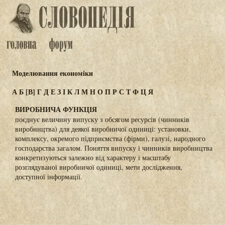
Моделювання економіки
А
Б
[В]
Г
Д
Е
З
І
К
Л
М
Н
О
П
Р
С
Т
Ф
Ц
Я
ВИРОБНИЧА ФУНКЦІЯ
поєднує величину випуску з обсягом ресурсів (чинників
виробництва) для деякої виробничої одиниці: установки,
комплексу, окремого підприємства (фірми), галузі, народного
господарства загалом. Поняття випуску і чинників виробництва
конкретизуються залежно від характеру і масштабу
розглядуваної виробничої одиниці, мети дослідження,
доступної інформації.