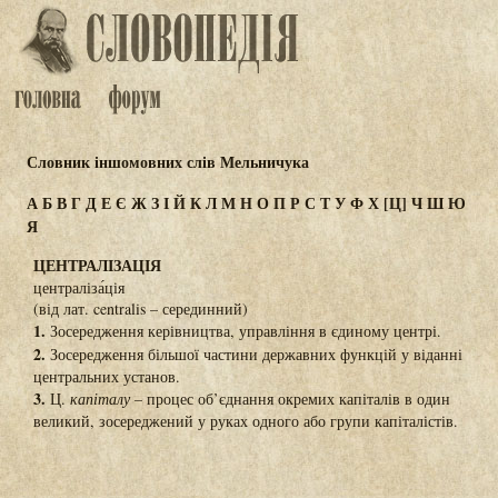
Словник іншомовних слів Мельничука
А
Б
В
Г
Д
Е
Є
Ж
З
І
Й
К
Л
М
Н
О
П
Р
С
Т
У
Ф
Х
[Ц]
Ч
Ш
Ю
Я
ЦЕНТРАЛІЗАЦІЯ
централіза́ція
(від лат. centralis – серединний)
1.
Зосередження керівництва, управління в єдиному центрі.
2.
Зосередження більшої частини державних функцій у віданні
центральних установ.
3.
Ц.
капіталу
– процес об’єднання окремих капіталів в один
великий, зосереджений у руках одного або групи капіталістів.