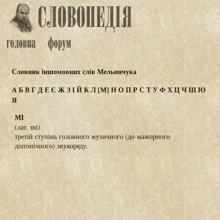
Словник іншомовних слів Мельничука
А
Б
В
Г
Д
Е
Є
Ж
З
І
Й
К
Л
[М]
Н
О
П
Р
С
Т
У
Ф
Х
Ц
Ч
Ш
Ю
Я
МІ
(лат. mi)
третій ступінь головного музичного (до-мажорного
діатонічного) звукоряду.