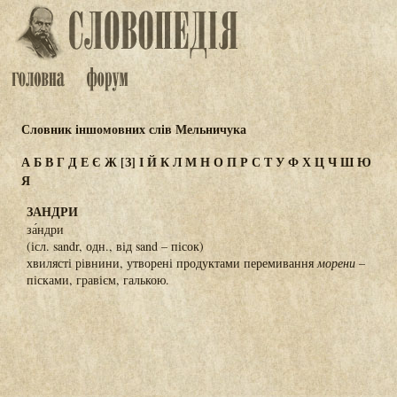
Словник іншомовних слів Мельничука
А
Б
В
Г
Д
Е
Є
Ж
[З]
І
Й
К
Л
М
Н
О
П
Р
С
Т
У
Ф
Х
Ц
Ч
Ш
Ю
Я
ЗАНДРИ
за́ндри
(ісл. sandr, одн., від sand – пісок)
хвилясті рівнини, утворені продуктами перемивання
морени –
пісками, гравієм, галькою.