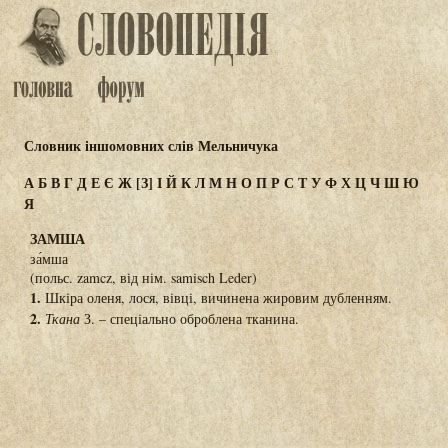
Словник іншомовних слів Мельничука
А
Б
В
Г
Д
Е
Є
Ж
[З]
І
Й
К
Л
М
Н
О
П
Р
С
Т
У
Ф
Х
Ц
Ч
Ш
Ю
Я
ЗАМША
за́мша
(польс. zamcz, від нім. samisch Leder)
1.
Шкіра оленя, лося, вівці, вичинена жировим дубленням.
2.
Ткана
З. – спеціально оброблена тканина.