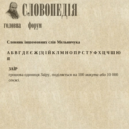
Словник іншомовних слів Мельничука
А
Б
В
Г
Д
Е
Є
Ж
[З]
І
Й
К
Л
М
Н
О
П
Р
С
Т
У
Ф
Х
Ц
Ч
Ш
Ю
Я
ЗАЇР
грошова одиниця Заїру, поділяється на 100
макута або
10 000
сенжі
.