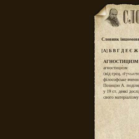
Словник іншомовн
[А]
Б
В
Г
Д
Е
Є
АГНОСТИЦИЗМ
агностици́зм
(від грєц, άγνωιτ
філософське вчення
Позицію А. поділял
у 19 ст. деякі до
свого матеріалізму