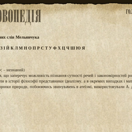
их слів Мельничука
Ж
З
І
Й
К
Л
М
Н
О
П
Р
С
Т
У
Ф
Х
Ц
Ч
Ш
Ю
Я
ος – незнаний)
, що заперечує можливість пізнання сутності речей і закономірностей ро
и в історії філософії представники ідеалізму, а в окремих випадках і мат
слідники природи, побоюючись звинувачень в атеїзмі, використовували А.
.