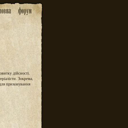
звитку дійсності.
еріалісти. Зокрема,
 для приховування