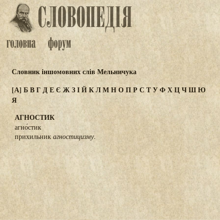
Словник іншомовних слів Мельничука
[А]
Б
В
Г
Д
Е
Є
Ж
З
І
Й
К
Л
М
Н
О
П
Р
С
Т
У
Ф
Х
Ц
Ч
Ш
Ю
Я
АГНОСТИК
агно́стик
прихильник
агностицизму
.