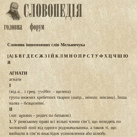
Словник іншомовних слів Мельничука
[А]
Б
В
Г
Д
Е
Є
Ж
З
І
Й
К
Л
М
Н
О
П
Р
С
Т
У
Ф
Х
Ц
Ч
Ш
Ю
Я
АГНАТИ
агна́ти
I
(від
а...
і грец. γνάθος – щелепа)
група нижчих хребетних тварин (напр.,
міноги, міксини)
. Інша
назва –
безщелепні
.
II
(лат. agnatus – родич по батькові)
1.
У римському праві всі вільні члени сім’ї, що походять по
чоловічій лінії від одного родоначальника, а також ті, що
ввійшли в сім’ю внаслідок усиновлення або шлюбу.