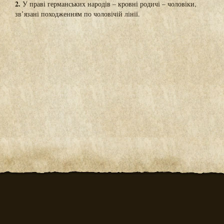
2.
У праві германських народів – кровні родичі – чоловіки,
зв’язані походженням по чоловічій лінії.