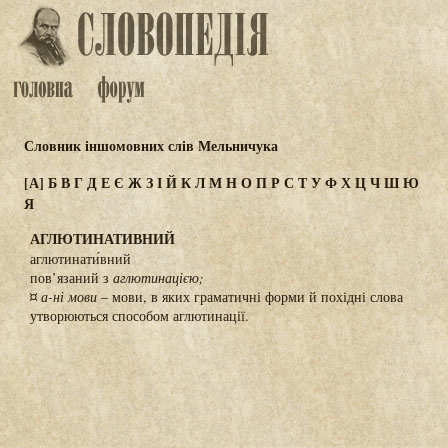
Словник іншомовних слів Мельничука
[А]
Б
В
Г
Д
Е
Є
Ж
З
І
Й
К
Л
М
Н
О
П
Р
С
Т
У
Ф
Х
Ц
Ч
Ш
Ю
Я
АГЛЮТИНАТИВНИЙ
аглютинати́вний
пов’язаний з
аглютинацією;
¤
а-ні мови
– мови, в яких граматичні форми й похідні слова
утворюються способом аглютинації.