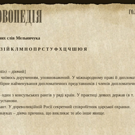
их слів Мельничука
Ж
З
І
Й
К
Л
М
Н
О
П
Р
С
Т
У
Ф
Х
Ц
Ч
Ш
Ю
Я
ntis) – діючий]
а чиїмось дорученням, уповноважений. У міжнародному праві й диплома
бірне найменування дипломатичних представників і членів дипломатич
 один з консульських рангів у ряді країн. У практиці деяких держав (в т
 установи.
нт. У дореволюційній Росії секретний співробітник царської охранки.
ауках – діюча причина, що викликає те або інше явище.