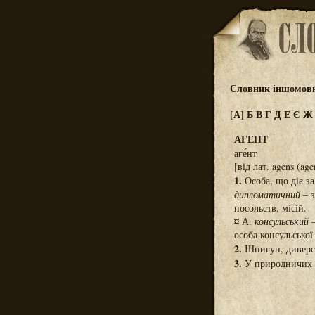
Словник іншомовн
[А]
Б
В
Г
Д
Е
Є
АГЕНТ
аге́нт
[від лат. agens (age
1.
Особа, що діє з
дипломатичний
– з
посольств, місій.
¤ А.
консульський
–
особа консульської
2.
Шпигун, диверса
3.
У природничих н