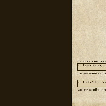
Ви можете постави
матиме такий вигл
матиме такий вигл