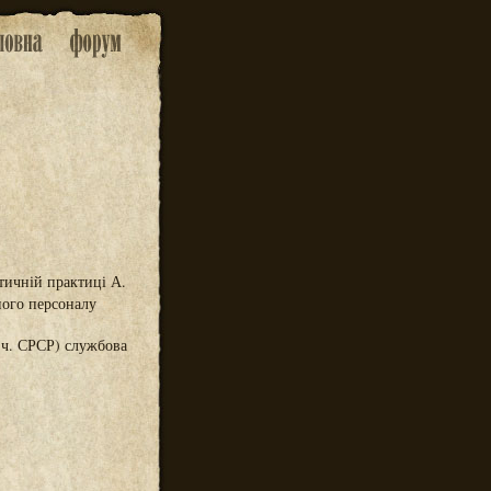
тичній практиці А.
ного персоналу
. ч. СРСР) службова