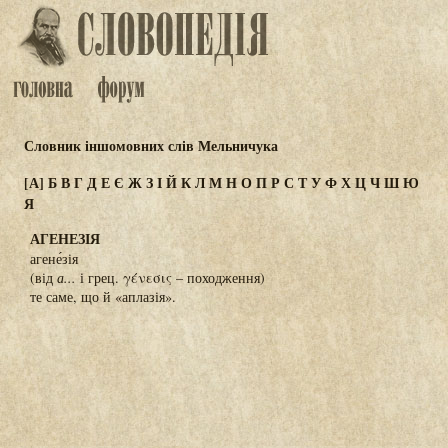
Словник іншомовних слів Мельничука
[А]
Б
В
Г
Д
Е
Є
Ж
З
І
Й
К
Л
М
Н
О
П
Р
С
Т
У
Ф
Х
Ц
Ч
Ш
Ю
Я
АГЕНЕЗІЯ
агене́зія
(від
а...
і грец. γένεσις – походження)
те саме, що й «аплазія».