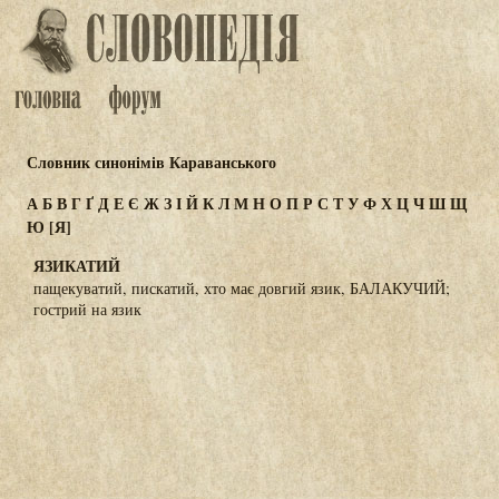
Словник синонімів Караванського
А
Б
В
Г
Ґ
Д
Е
Є
Ж
З
І
Й
К
Л
М
Н
О
П
Р
С
Т
У
Ф
Х
Ц
Ч
Ш
Щ
Ю
[Я]
ЯЗИКАТИЙ
пащекуватий, пискатий, хто має довгий язик, БАЛАКУЧИЙ;
гострий на язик