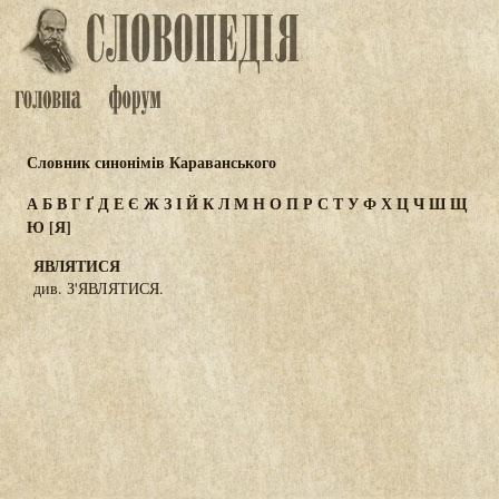
Словник синонімів Караванського
А
Б
В
Г
Ґ
Д
Е
Є
Ж
З
І
Й
К
Л
М
Н
О
П
Р
С
Т
У
Ф
Х
Ц
Ч
Ш
Щ
Ю
[Я]
ЯВЛЯТИСЯ
див. З'ЯВЛЯТИСЯ.