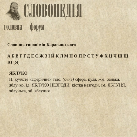
Словник синонімів Караванського
А
Б
В
Г
Ґ
Д
Е
Є
Ж
З
І
Й
К
Л
М
Н
О
П
Р
С
Т
У
Ф
Х
Ц
Ч
Ш
Щ
Ю
[Я]
ЯБЛУКО
П. кулясте <сферичне> тіло,
(очне)
сфера, куля, жм. банька,
яблучко, ід. ЯБЛУКО НЕЗГОДИ, кістка незгоди, ім. ЯБЛУНЯ,
яблунька, зб. яблуння