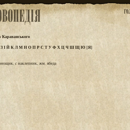
в Караванського
Ж
З
І
Й
К
Л
М
Н
О
П
Р
С
Т
У
Ф
Х
Ц
Ч
Ш
Щ
Ю
[Я]
донощик,
с
наклепник, жм. ябеда