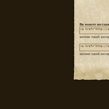
Ви можете постави
матиме такий вигл
матиме такий вигл