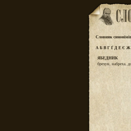
Словник синонімі
А
Б
В
Г
Ґ
Д
Е
Є
ЯБЕДНИК
брехун, набреха, 