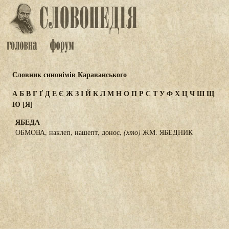
Словник синонімів Караванського
А
Б
В
Г
Ґ
Д
Е
Є
Ж
З
І
Й
К
Л
М
Н
О
П
Р
С
Т
У
Ф
Х
Ц
Ч
Ш
Щ
Ю
[Я]
ЯБЕДА
ОБМОВА, наклеп, нашепт, донос,
(хто)
ЖМ. ЯБЕДНИК