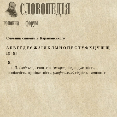
Словник синонімів Караванського
А
Б
В
Г
Ґ
Д
Е
Є
Ж
З
І
Й
К
Л
М
Н
О
П
Р
С
Т
У
Ф
Х
Ц
Ч
Ш
Щ
Ю
[Я]
Я
з-к, П.
(людське)
єство, еґо,
(творче)
індивідуальність,
особистість, ориґінальність,
(національне)
гідність, самоповага