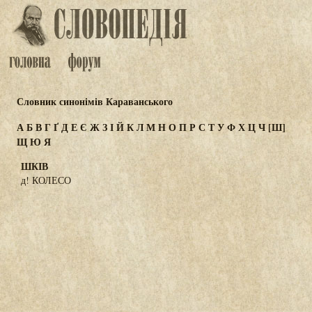
Словник синонімів Караванського
А
Б
В
Г
Ґ
Д
Е
Є
Ж
З
І
Й
К
Л
М
Н
О
П
Р
С
Т
У
Ф
Х
Ц
Ч
[Ш]
Щ
Ю
Я
ШКІВ
д! КОЛЕСО