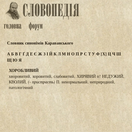
Словник синонімів Караванського
А
Б
В
Г
Ґ
Д
Е
Є
Ж
З
І
Й
К
Л
М
Н
О
П
Р
С
Т
У
Ф
[Х]
Ц
Ч
Ш
Щ
Ю
Я
ХОРОБЛИВИЙ
хворовитий, хоровитий, слабовитий, ХИРЯВИЙ п! НЕДУЖИЙ,
КВОЛИЙ,
(- пристрасть)
П. ненормальний, неприродний,
патологічний