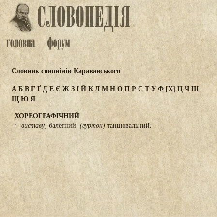
Словник синонімів Караванського
А
Б
В
Г
Ґ
Д
Е
Є
Ж
З
І
Й
К
Л
М
Н
О
П
Р
С
Т
У
Ф
[Х]
Ц
Ч
Ш
Щ
Ю
Я
ХОРЕОГРАФІЧНИЙ
(- виставу)
балетний;
(гурток)
танцювальний.