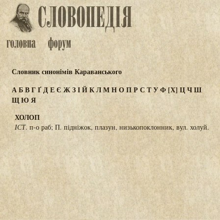
Словник синонімів Караванського
А
Б
В
Г
Ґ
Д
Е
Є
Ж
З
І
Й
К
Л
М
Н
О
П
Р
С
Т
У
Ф
[Х]
Ц
Ч
Ш
Щ
Ю
Я
ХОЛОП
ІСТ
. п-о раб; П. підніжок, плазун, низькопоклонник, вул. холуй.