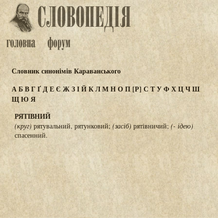
Словник синонімів Караванського
А
Б
В
Г
Ґ
Д
Е
Є
Ж
З
І
Й
К
Л
М
Н
О
П
[Р]
С
Т
У
Ф
Х
Ц
Ч
Ш
Щ
Ю
Я
РЯТІВНИЙ
(круг)
рятувальний, рятунковий;
(засіб)
рятівничий;
(- ідею)
спасенний.