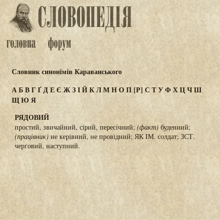
Словник синонімів Караванського
А
Б
В
Г
Ґ
Д
Е
Є
Ж
З
І
Й
К
Л
М
Н
О
П
[Р]
С
Т
У
Ф
Х
Ц
Ч
Ш
Щ
Ю
Я
РЯДОВИЙ
простий, звичайний, сірий, пересічний;
(факт)
буденний;
(працівник)
не керівний, не провідний; ЯК ІМ. солдат; ЗСТ.
черговий, наступний.