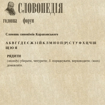
Словник синонімів Караванського
А
Б
В
Г
Ґ
Д
Е
Є
Ж
З
І
Й
К
Л
М
Н
О
П
[Р]
С
Т
У
Ф
Х
Ц
Ч
Ш
Щ
Ю
Я
РЯДИТИ
(молоду)
убирати, чепурити;
З
. порядкувати, верховодити;
(кого)
домовляти.