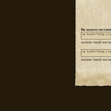
Ви можете постави
матиме такий вигл
матиме такий вигл