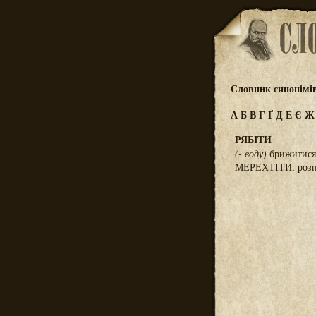
Словник синонімі
А
Б
В
Г
Ґ
Д
Е
Є
РЯБІТИ
(- воду)
брижитися,
МЕРЕХТІТИ, розп