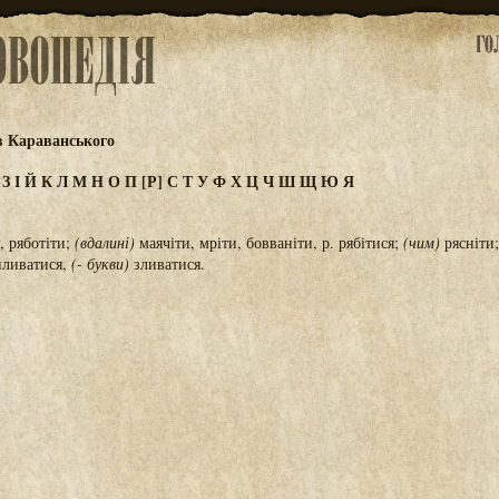
в Караванського
Ж
З
І
Й
К
Л
М
Н
О
П
[Р]
С
Т
У
Ф
Х
Ц
Ч
Ш
Щ
Ю
Я
 ряботіти;
(вдалині)
маячіти, мріти, бовваніти, р. рябітися;
(чим)
рясніти
ливатися,
(- букви)
зливатися.