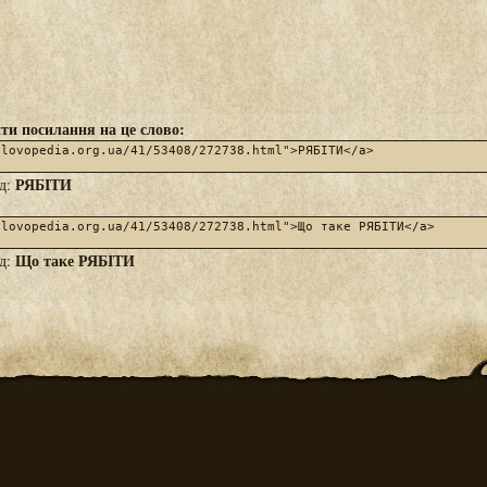
ти посилання на це слово:
РЯБІТИ
яд:
Що таке РЯБІТИ
яд: