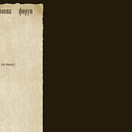
;
(в очах)