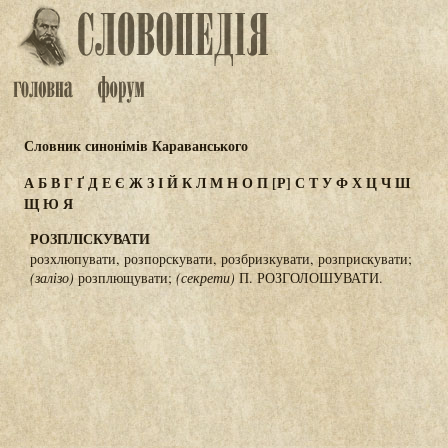
Словник синонімів Караванського
А
Б
В
Г
Ґ
Д
Е
Є
Ж
З
І
Й
К
Л
М
Н
О
П
[Р]
С
Т
У
Ф
Х
Ц
Ч
Ш
Щ
Ю
Я
РОЗПЛІСКУВАТИ
розхлюпувати, розпорскувати, розбризкувати, розприскувати;
(залізо)
розплющувати;
(секрети)
П. РОЗГОЛОШУВАТИ.