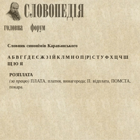
Словник синонімів Караванського
А
Б
В
Г
Ґ
Д
Е
Є
Ж
З
І
Й
К
Л
М
Н
О
П
[Р]
С
Т
У
Ф
Х
Ц
Ч
Ш
Щ
Ю
Я
РОЗПЛАТА
(за працю)
ПЛАТА, платня, винагорода; П. відплата, ПОМСТА,
покара.