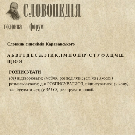
Словник синонімів Караванського
А
Б
В
Г
Ґ
Д
Е
Є
Ж
З
І
Й
К
Л
М
Н
О
П
[Р]
С
Т
У
Ф
Х
Ц
Ч
Ш
Щ
Ю
Я
РОЗПИСУВАТИ
(де)
відтворювати;
(майно)
розподіляти;
(стіни і якості)
розмальовувати; д-о РОЗПИСУВАТИСЯ, підписуватися;
(у чому)
засвідчувати
що
;
(у ЗАГСі)
реєструвати шлюб.