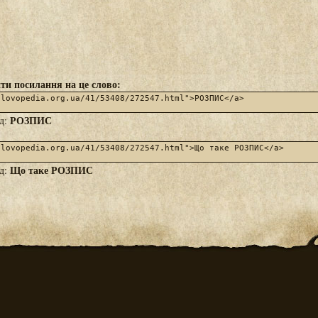
ти посилання на це слово:
РОЗПИС
яд:
Що таке РОЗПИС
яд: