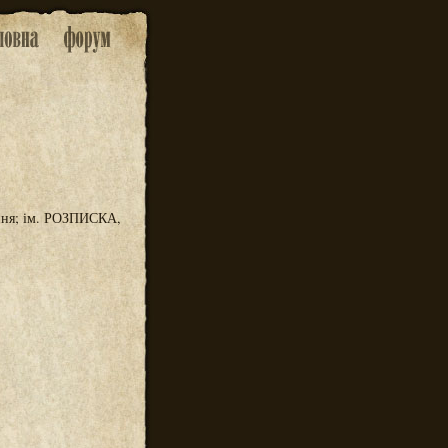
ння; ім. РОЗПИСКА,