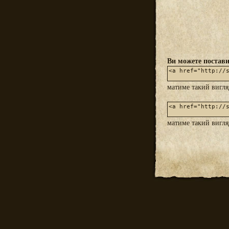
Ви можете постави
матиме такий вигл
матиме такий вигл