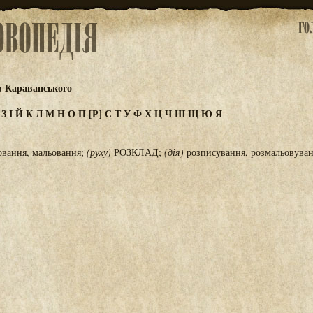
в Караванського
Ж
З
І
Й
К
Л
М
Н
О
П
[Р]
С
Т
У
Ф
Х
Ц
Ч
Ш
Щ
Ю
Я
вання, мальовання;
(руху)
РОЗКЛАД;
(дія)
розписування, розмальовува