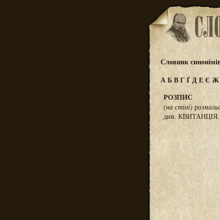
Словник синонімі
А
Б
В
Г
Ґ
Д
Е
Є
РОЗПИС
(на стіні)
розмальо
див. КВИТАНЦІЯ.