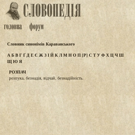
Словник синонімів Караванського
А
Б
В
Г
Ґ
Д
Е
Є
Ж
З
І
Й
К
Л
М
Н
О
П
[Р]
С
Т
У
Ф
Х
Ц
Ч
Ш
Щ
Ю
Я
РОЗПАЧ
розпука, безнадія, відчай, безнадійність.