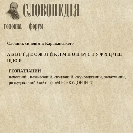
Словник синонімів Караванського
А
Б
В
Г
Ґ
Д
Е
Є
Ж
З
І
Й
К
Л
М
Н
О
П
[Р]
С
Т
У
Ф
Х
Ц
Ч
Ш
Щ
Ю
Я
РОЗПАТЛАНИЙ
нечесаний, незачесаний, скудланий, скуйовджений, запатланий,
розкудовчений
і всі
п. ф.
від
РОЗКУДОВЧИТИ.