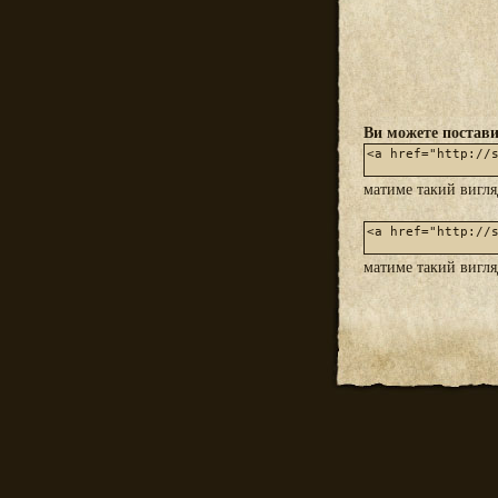
Ви можете постави
матиме такий вигл
матиме такий вигл