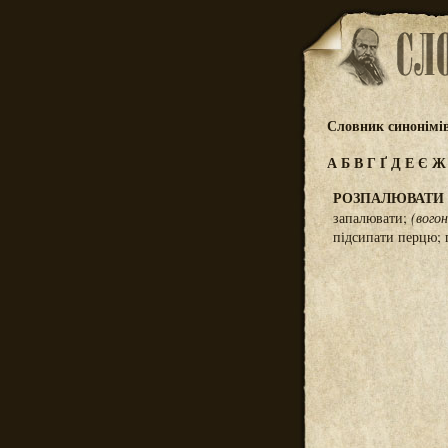
Словник синонімі
А
Б
В
Г
Ґ
Д
Е
Є
РОЗПАЛЮВАТИ
запалювати;
(вогон
підсипати перцю