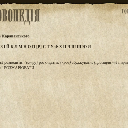
в Караванського
Ж
З
І
Й
К
Л
М
Н
О
П
[Р]
С
Т
У
Ф
Х
Ц
Ч
Ш
Щ
Ю
Я
ь)
розводити;
(ватру)
розкладати;
(кров)
збуджувати;
(пристрасті)
підли
; п! РОЗЖАРЮВАТИ.