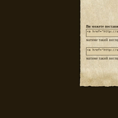
Ви можете постави
матиме такий вигл
матиме такий вигл