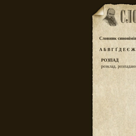
Словник синонімі
А
Б
В
Г
Ґ
Д
Е
Є
РОЗПАД
розклад, розпадан