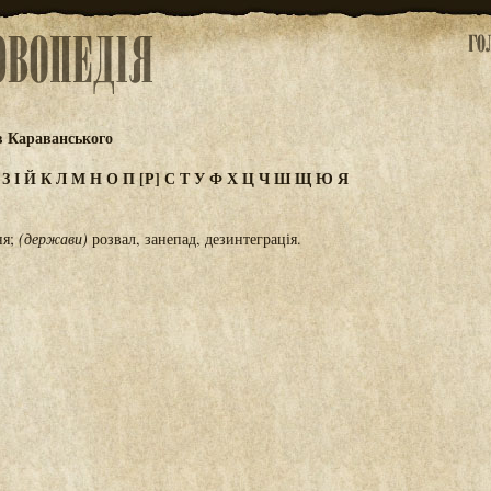
в Караванського
Ж
З
І
Й
К
Л
М
Н
О
П
[Р]
С
Т
У
Ф
Х
Ц
Ч
Ш
Щ
Ю
Я
ня;
(держави)
розвал, занепад, дезинтеграція.