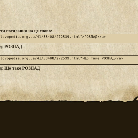
ти посилання на це слово:
РОЗПАД
яд:
Що таке РОЗПАД
яд: