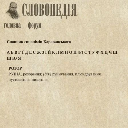
Словник синонімів Караванського
А
Б
В
Г
Ґ
Д
Е
Є
Ж
З
І
Й
К
Л
М
Н
О
П
[Р]
С
Т
У
Ф
Х
Ц
Ч
Ш
Щ
Ю
Я
РОЗОР
РУЇНА, розорення;
(дія)
руйнування, плюндрування,
пустошення, нищення.