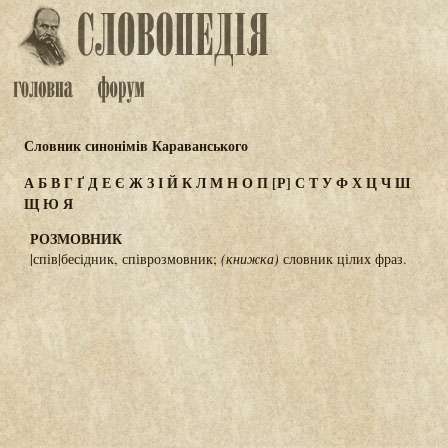
Словник синонімів Караванського
А
Б
В
Г
Ґ
Д
Е
Є
Ж
З
І
Й
К
Л
М
Н
О
П
[Р]
С
Т
У
Ф
Х
Ц
Ч
Ш
Щ
Ю
Я
РОЗМОВНИК
|спів|бесідник, співрозмовник;
(книжка)
словник цілих фраз.