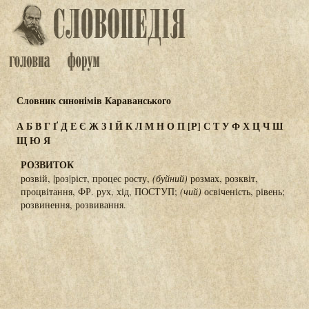
Словник синонімів Караванського
А
Б
В
Г
Ґ
Д
Е
Є
Ж
З
І
Й
К
Л
М
Н
О
П
[Р]
С
Т
У
Ф
Х
Ц
Ч
Ш
Щ
Ю
Я
РОЗВИТОК
розвій, |роз|ріст, процес росту,
(буйний)
розмах, розквіт,
процвітання, ФР. рух, хід, ПОСТУП;
(чий)
освіченість, рівень;
розвинення, розвивання.