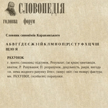
Словник синонімів Караванського
А
Б
В
Г
Ґ
Д
Е
Є
Ж
З
І
Й
К
Л
М
Н
О
П
[Р]
С
Т
У
Ф
Х
Ц
Ч
Ш
Щ
Ю
Я
РАХУНОК
г. конто;
(змагань)
підсумок, Результат;
(за крам)
квитанція,
квиток; Р. Рахування; П. розрахунок, доцільність, рація, вигода
<н. нема жодного рахунку йти>;
(кому)
звіт;
(на товар)
фактура;
мн. РАХУНКИ,
(особисті)
порахунки.