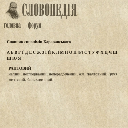
Словник синонімів Караванського
А
Б
В
Г
Ґ
Д
Е
Є
Ж
З
І
Й
К
Л
М
Н
О
П
[Р]
С
Т
У
Ф
Х
Ц
Ч
Ш
Щ
Ю
Я
РАПТОВИЙ
наглий, несподіваний, непередбачений, жм. ґвалтовний;
(рух)
миттєвий, блискавичний.