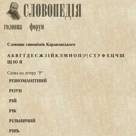
Словник синонімів Караванського
А
Б
В
Г
Ґ
Д
Е
Є
Ж
З
І
Й
К
Л
М
Н
О
П
С
Т
У
Ф
Х
Ц
Ч
Ш
[Р]
Щ
Ю
Я
Слова на літеру "Р"
РІЗНОМАНІТНИЙ
РІЗУН
РІЙ
РІК
РІЛЬНИЧИЙ
РІНЬ