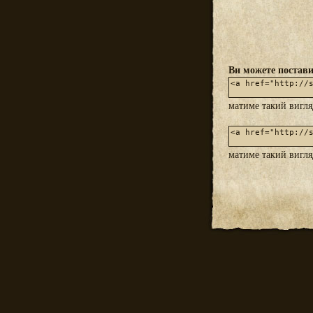
Ви можете постави
матиме такий вигл
матиме такий вигл