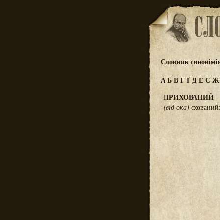
Словник синонімі
А
Б
В
Г
Ґ
Д
Е
Є
ПРИХОВАНИЙ
(від ока)
схований;