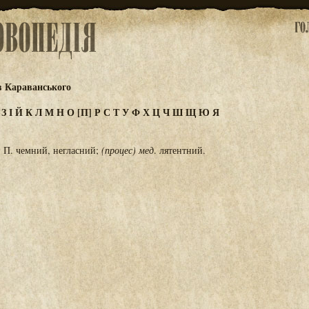
в Караванського
Ж
З
І
Й
К
Л
М
Н
О
[П]
Р
С
Т
У
Ф
Х
Ц
Ч
Ш
Щ
Ю
Я
 П. чемний, негласний;
(процес) мед
. лятентний.