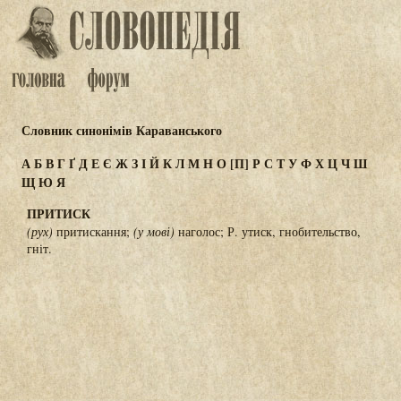
Словник синонімів Караванського
А
Б
В
Г
Ґ
Д
Е
Є
Ж
З
І
Й
К
Л
М
Н
О
[П]
Р
С
Т
У
Ф
Х
Ц
Ч
Ш
Щ
Ю
Я
ПРИТИСК
(рух)
притискання;
(у мові)
наголос; Р. утиск, гнобительство,
гніт.