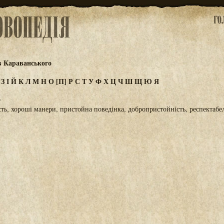
в Караванського
Ж
З
І
Й
К
Л
М
Н
О
[П]
Р
С
Т
У
Ф
Х
Ц
Ч
Ш
Щ
Ю
Я
Ь
сть, хороші манери, пристойна поведінка, добропристойність, респектабе