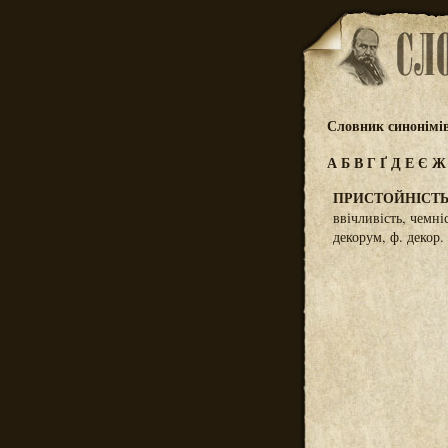
Словник синонімі
А
Б
В
Г
Ґ
Д
Е
Є
ПРИСТОЙНІСТ
ввічливість, чемні
декорум, ф. декор.