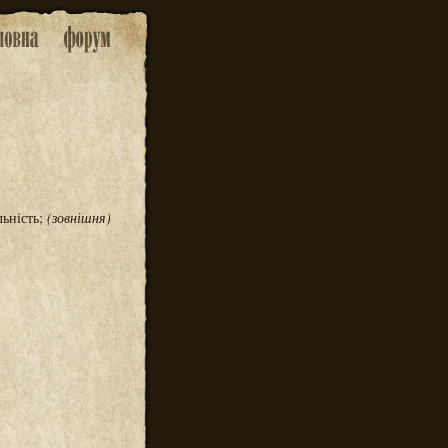
льність;
(зовнішня)