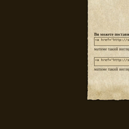
Ви можете постави
матиме такий вигл
матиме такий вигл