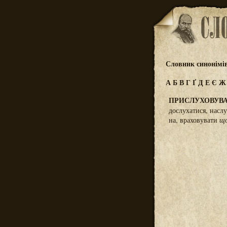
Словник синонімі
А
Б
В
Г
Ґ
Д
Е
Є
ПРИСЛУХОВУВ
дослухатися, насл
на, враховувати
щ