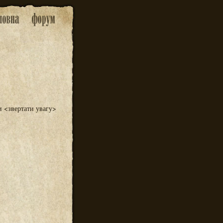
 <звертати увагу>