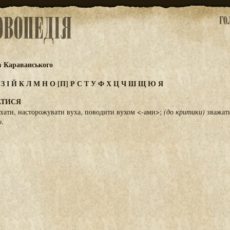
в Караванського
Ж
З
І
Й
К
Л
М
Н
О
[П]
Р
С
Т
У
Ф
Х
Ц
Ч
Ш
Щ
Ю
Я
АТИСЯ
ухати, насторожувати вуха, поводити вухом <-ами>;
(до критики)
зважати
о
.