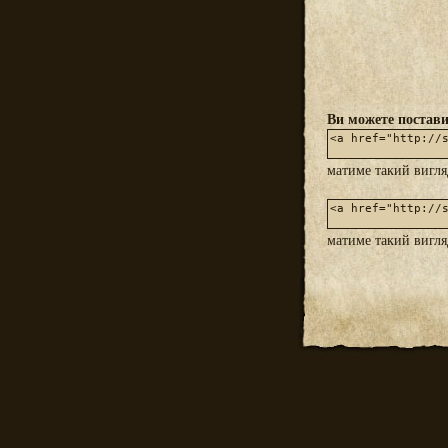
Ви можете постави
матиме такий вигл
матиме такий вигл