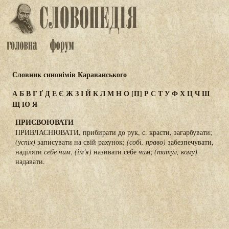
Словник синонімів Караванського
А
Б
В
Г
Ґ
Д
Е
Є
Ж
З
І
Й
К
Л
М
Н
О
[П]
Р
С
Т
У
Ф
Х
Ц
Ч
Ш
Щ
Ю
Я
ПРИСВОЮВАТИ
ПРИВЛАСНЮВАТИ, прибирати до рук, с. красти, загарбувати;
(успіх)
записувати на свій рахунок;
(собі, право)
забезпечувати,
наділяти
себе чим
,
(ім'я)
називати себе
чим
;
(титул, кому)
надавати.