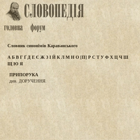
Словник синонімів Караванського
А
Б
В
Г
Ґ
Д
Е
Є
Ж
З
І
Й
К
Л
М
Н
О
[П]
Р
С
Т
У
Ф
Х
Ц
Ч
Ш
Щ
Ю
Я
ПРИПОРУКА
див. ДОРУЧЕННЯ.